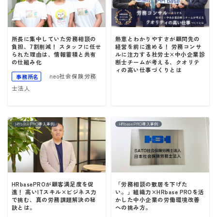
所長に集中していた労務相談の
熱意とわかりやすさが顧問先の
負担、7割削減！ スタッフに任せ
経営を前に進める！ 労務コンサ
られた理由は、情報蓄積と共有
ルに注力する社労士×中小企業診
の仕組み化
断士チームが考える、クオリテ
ィの高い仕事づくりとは
neo社会保険労務
事務所名
士法人
HRbase PRO導入事例
HRbase PRO導入事例
HRbasePROが顧客満足度を促
「労務相談の敷居を下げた
進！ 高いITスキル×ビジネス力
い。」組織力×HRbase PROを活
で挑む、真の労務課題解決の秘
かした中小企業の労働環境改善
訣とは。
への挑み方。