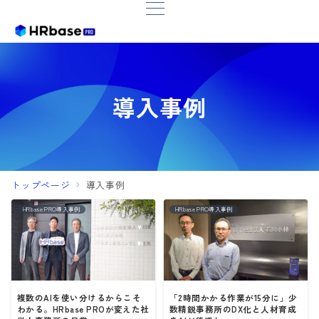
導入事例
トップページ
導入事例
HRbase PRO導入事例
HRbase PRO導入事例
複数のAIを使い分けるからこそ
「2時間かかる作業が15分に」少
わかる。HRbase PROが変えた社
数精鋭事務所のDX化と人材育成