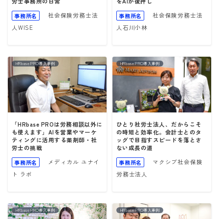
労士事務所の日常
をAIが後押し
社会保険労務士法
社会保険労務士法
事務所名
事務所名
人WISE
人石川小林
HRbase PRO導入事例
HRbase PRO導入事例
「HRbase PROは労務相談以外に
ひとり社労士法人、だからこそ
も使えます」AIを営業やマーケ
の時短と効率化。会計士とのタ
ティングに活用する薬剤師・社
ッグで目指すスピードを落とさ
労士の挑戦
ない成長の道
メディカル ユナイ
マクシブ社会保険
事務所名
事務所名
ト ラボ
労務士法人
HRbase PRO導入事例
HRbase PRO導入事例