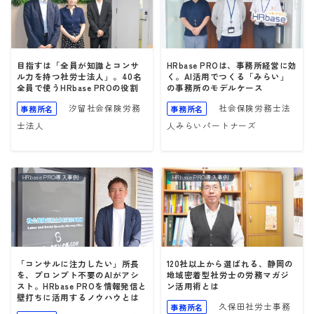
目指すは「全員が知識とコンサ
HRbase PROは、事務所経営に効
ル力を持つ社労士法人」。40名
く。AI活用でつくる「みらい」
全員で使うHRbase PROの役割
の事務所のモデルケース
汐留社会保険労務
社会保険労務士法
事務所名
事務所名
士法人
人みらいパートナーズ
HRbase PRO導入事例
HRbase PRO導入事例
「コンサルに注力したい」所長
120社以上から選ばれる、静岡の
を、プロンプト不要のAIがアシ
地域密着型社労士の労務マガジ
スト。HRbase PROを情報発信と
ン活用術とは
壁打ちに活用するノウハウとは
久保田社労士事務
事務所名