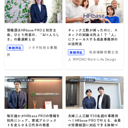
情報源はHRbase PROと社労士
チェック工数が減ったのに、ス
会。ひとり所長の、「AI×人らし
タッフの知識は向上！？「人」
さ」の最適解とは
にフォーカスする成長事務所の
AI活用法
ツカサ社労士事務
事務所名
社会保険労務士法
事務所名
所
人 RIMONO Work-Life Design
HRbase PRO導入事例
HRbase PRO導入事例
毎日誰かがHRbase PROの情報を
夫婦二人三脚で30名超の事務所
社内にシェア。育成プロジェク
へ！HRbase PROで叶える、全員
トを走らせる三代目の熱意
が労務相談に対応できる体制づ