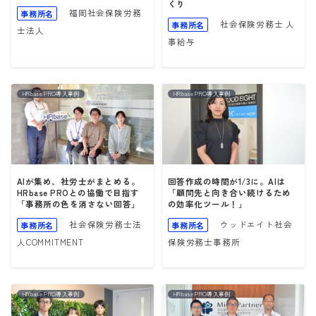
くり
福岡社会保険労務
事務所名
社会保険労務士 人
事務所名
士法人
事給与
HRbase PRO導入事例
HRbase PRO導入事例
AIが集め、社労士がまとめる。
回答作成の時間が1/3に。AIは
HRbase PROとの協働で目指す
「顧問先と向き合い続けるため
「事務所の色を消さない回答」
の効率化ツール！」
社会保険労務士法
ウッドエイト社会
事務所名
事務所名
人COMMITMENT
保険労務士事務所
HRbase PRO導入事例
HRbase PRO導入事例