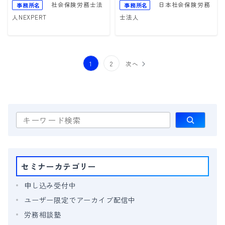
社会保険労務士法
日本社会保険労務
事務所名
事務所名
人NEXPERT
士法人
投
1
2
次へ
稿
の
ペ
検
索
ー
ジ
送
セミナーカテゴリー
り
申し込み受付中
ユーザー限定でアーカイブ配信中
労務相談塾