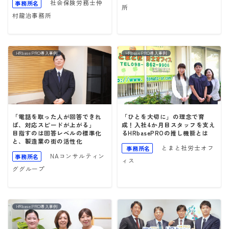
社会保険労務士仲
事務所名
所
村龍治事務所
HRbase PRO導入事例
HRbase PRO導入事例
「電話を取った人が回答できれ
「ひとを大切に」の理念で育
ば、対応スピードが上がる」
成！入社4か月目スタッフを支え
目指すのは回答レベルの標準化
るHRbasePROの推し機能とは
と、製造業の街の活性化
とまと社労士オフ
事務所名
NAコンサルティン
事務所名
ィス
ググループ
HRbase PRO導入事例