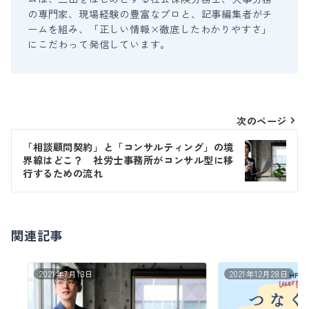
の専門家、現場経験の豊富なプロと、記事編集者がチ
ームを組み、「正しい情報×徹底したわかりやすさ」
にこだわって発信しています。
投
次のページ
稿
「相談顧問契約」と「コンサルティング」の境
界線はどこ？ 社労士事務所がコンサル型に移
ナ
行するための流れ
ビ
ゲ
ー
関連記事
シ
2021年7月13日
2021年12月28日
ョ
ン