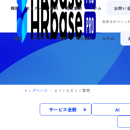
お問い
機能
セミナー
資料
導入事例
コラム
社労士がつくった
機能
セミナー
資料
導入事例
コラム
トップページ
よくいただくご質問
サービス全般
AI