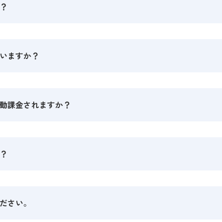
？
メントシステム（ISMS）を取得
いますか？
動課金されますか？
？
ださい。