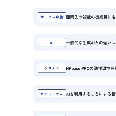
顧問先の複数の従業員にも
サービス全般
一般的な生成AIとの違い
AI
社労士が開発
HRbase PROの動作環
システム
映した信頼性の高い回答を提供
顧問先の就業規則や
を生成可能
AIを利用することによる
セキュリティ
最新版のGoog