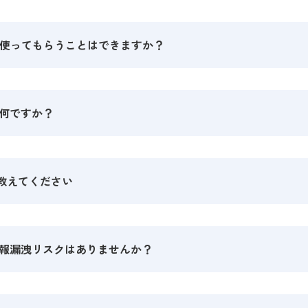
使ってもらうことはできますか？
は何ですか？
した労務管理特化型のAIとして、法令と実務の両方の知識
境を教えてください
社内規程をアップロードして学習させることができるため、
情報漏洩リスクはありませんか？
サービス提供の用途のみで利用
le Chromeが推奨ブラウザ