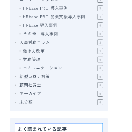
HRbase PRO 導入事例
5
HRbase PRO 開業支援導入事例
1
HRbase 導入事例
0
その他 導入事例
0
人事労務コラム
2
働き方改革
1
労務管理
0
コミュニケーション
0
新型コロナ対策
0
顧問社労士
6
アーカイブ
0
未分類
0
よく読まれている記事