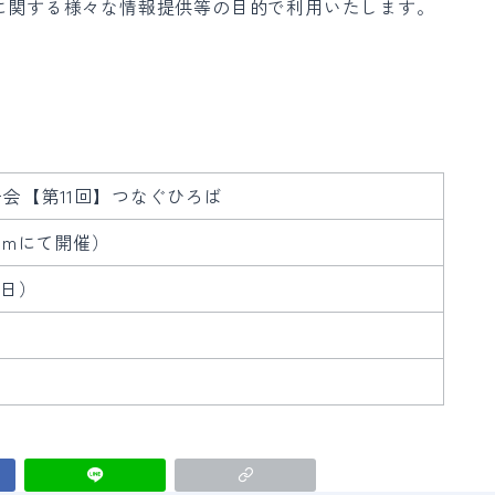
ービスに関する様々な情報提供等の目的で利用いたします。
。
ユーザー会【第11回】つなぐひろば
omにて開催）
曜日）