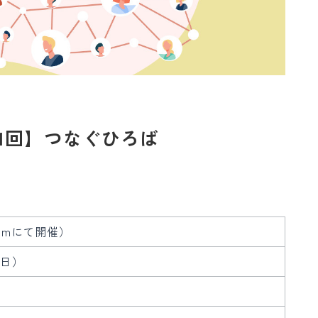
第11回】つなぐひろば
omにて開催）
曜日）