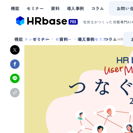
お問い
機能
セミナー
資料
導入事例
コラム
社労士がつくった労務専門AI
機能
トップページ
セミナー
セミナー
資料
導入事例
終了したセミナー
コラム
​​HRb