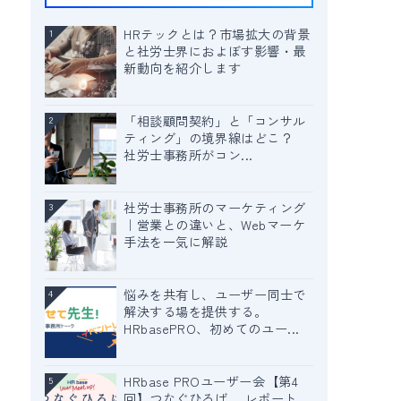
HRテックとは？市場拡大の背景
1
と社労士界におよぼす影響・最
新動向を紹介します
「相談顧問契約」と「コンサル
2
ティング」の境界線はどこ？
社労士事務所がコン...
社労士事務所のマーケティング
3
｜営業との違いと、Webマーケ
手法を一気に解説
悩みを共有し、ユーザー同士で
4
解決する場を提供する。
HRbasePRO、初めてのユー...
HRbase PROユーザー会【第4
5
回】つなぐひろば レポート