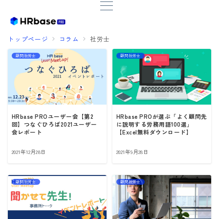
トップページ
コラム
社労士
顧問社労士
顧問社労士
HRbase PROユーザー会【第2
HRbase PROが選ぶ「よく顧問先
回】つなぐひろば2021ユーザー
に説明する労務用語100選」
会レポート
【Excel無料ダウンロード】
2021年12月28日
2021年9月28日
顧問社労士
顧問社労士