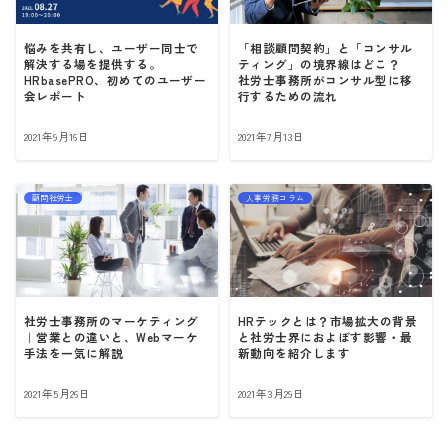
悩みを共有し、ユーザー同士で
「相談顧問契約」と「コンサル
解決する場を提供する。
ティング」の境界線はどこ？
HRbasePRO、初めてのユーザー
社労士事務所がコンサル型に移
会レポート
行するための流れ
2021年9月16日
2021年7月13日
顧問社労士
人事労務コラム
社労士事務所のマーケティング
HRテックとは？市場拡大の背景
｜営業との違いと、Webマーケ
と社労士界におよぼす影響・最
手法を一気に解説
新動向を紹介します
2021年5月26日
2021年3月29日